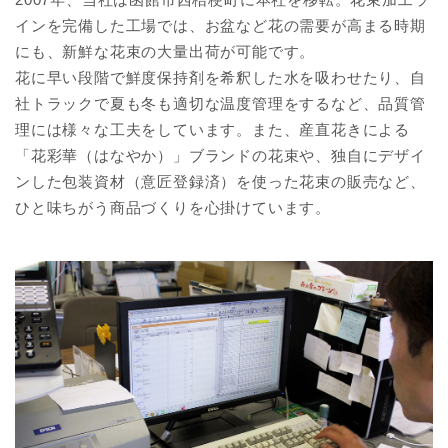
インを完備した工場では、お盆など花の需要が高まる時期
にも、新鮮な花束の大量出荷が可能です。
花に早い段階で鮮度保持剤を希釈した水を吸わせたり、自
社トラックで夏も冬も適切な温度管理をするなど、品質管
理には様々な工夫をしています。また、産直花きによる
「花彩華（はなやか）」ブランドの花束や、独自にデザイ
ンした包装資材（意匠登録済）を使った花束の販売など、
ひと味ちがう商品づくりを心掛けています。