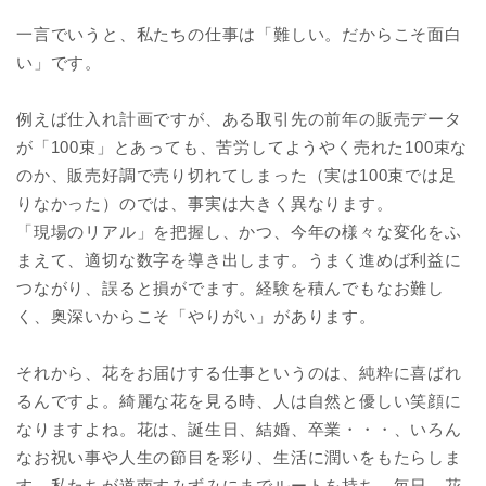
一言でいうと、私たちの仕事は「難しい。だからこそ面白
い」です。
例えば仕入れ計画ですが、ある取引先の前年の販売データ
が「100束」とあっても、苦労してようやく売れた100束な
のか、販売好調で売り切れてしまった（実は100束では足
りなかった）のでは、事実は大きく異なります。
「現場のリアル」を把握し、かつ、今年の様々な変化をふ
まえて、適切な数字を導き出します。うまく進めば利益に
つながり、誤ると損がでます。経験を積んでもなお難し
く、奥深いからこそ「やりがい」があります。
それから、花をお届けする仕事というのは、純粋に喜ばれ
るんですよ。綺麗な花を見る時、人は自然と優しい笑顔に
なりますよね。花は、誕生日、結婚、卒業・・・、いろん
なお祝い事や人生の節目を彩り、生活に潤いをもたらしま
す。私たちが道南すみずみにまでルートを持ち、毎日、花