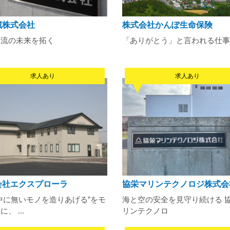
藏株式会社
株式会社かんぽ生命保険
物流の未来を拓く
「ありがとう」と言われる仕事
求人あり
求人あり
会社エクスプローラ
協栄マリンテクノロジ株式会
中に無いモノを造りあげる”をモ
海と空の安全を見守り続ける 
、 ...
リンテクノロ