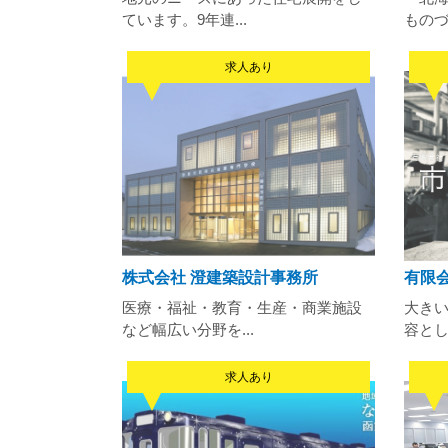
ています。9年連...
ものづ
求人あり
株式会社 澄建築設計事務所
有限
医療・福祉・教育・生産・商業施設
大き
など幅広い分野を...
容とし
求人あり