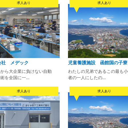
求人あり
求人あり
会社 メデック
児童養護施設 函館国の子寮
道から大企業に負けない自動
わたしの兄弟であるこの最も小
術を全国に一...
者の一人にしたの...
求人あり
求人あり