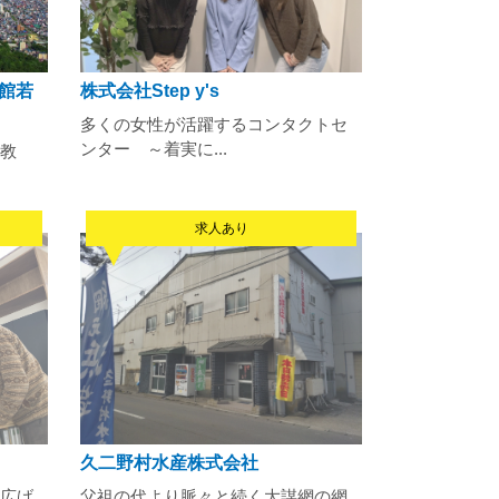
館若
株式会社Step y's
多くの女性が活躍するコンタクトセ
ンター ～着実に...
教
求人あり
久二野村水産株式会社
広げ
父祖の代より脈々と続く大謀網の網