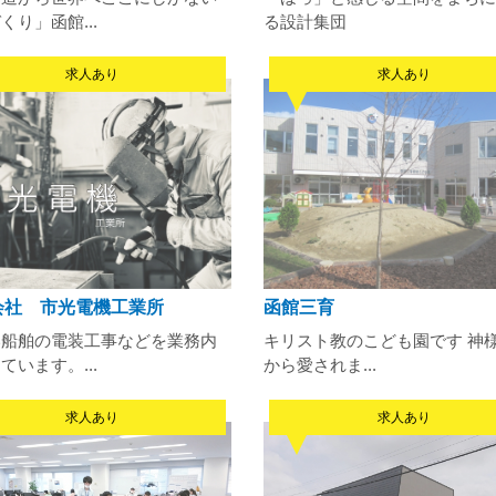
くり」函館...
る設計集団
求人あり
求人あり
会社 市光電機工業所
函館三育
い船舶の電装工事などを業務内
キリスト教のこども園です 神
ています。...
から愛されま...
求人あり
求人あり