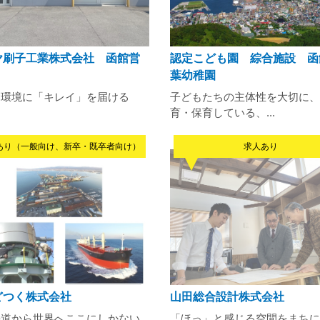
ヤ刷子工業株式会社 函館営
認定こども園 綜合施設 函
葉幼稚園
と環境に「キレイ」を届ける
子どもたちの主体性を大切に、
育・保育している、...
あり（一般向け、新卒・既卒者向け）
求人あり
どつく株式会社
山田総合設計株式会社
海道から世界へここにしかない
「ほっ」と感じる空間をまちに