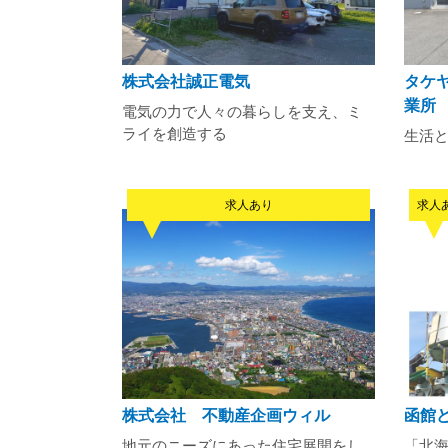
株式会社誠正電気
タケ
業所
電気の力で人々の暮らしを支え、ミ
ライを創造する
生活
求人あり
求人
株式会社 不動産企画ウィル
函館
地元のニーズにあった住宅展開をし
「北