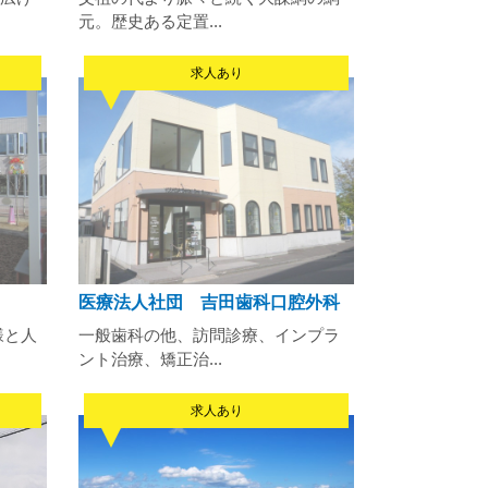
元。歴史ある定置...
求人あり
医療法人社団 吉田歯科口腔外科
様と人
一般歯科の他、訪問診療、インプラ
ント治療、矯正治...
求人あり