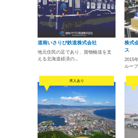
道南いさりび鉄道株式会社
株式
ス
地元住民の足であり、貨物輸送を支
える北海道経済の...
201
ループの
求人あり