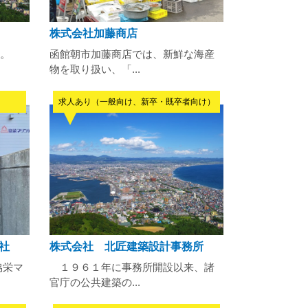
株式会社加藤商店
。
函館朝市加藤商店では、新鮮な海産
物を取り扱い、「...
求人あり（一般向け、新卒・既卒者向け）
社
株式会社 北匠建築設計事務所
協栄マ
１９６１年に事務所開設以来、諸
官庁の公共建築の...