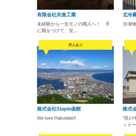
有限会社共進工業
北冷
未経験から一生モノの職人へ！ 手
冷凍
に職をつけて、安...
求人あり
株式会社Staple函館
株式
We love Hakodate!!
“世の
ットーに