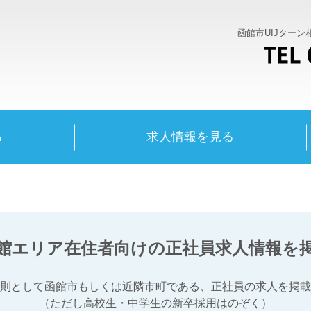
函館市UIJター
る
求人情報を見る
館エリア在住者向けの
正社員求人情報を
則として
函館市もしくは近隣市町である、
正社員の求人を掲載
（ただし高校生・中学生の新卒採用はのぞく）