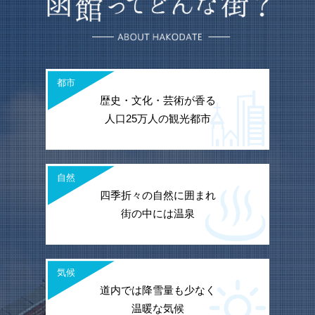
都市
歴史・文化・芸術が香る
人口25万人の観光都市
自然
四季折々の自然に囲まれ
街の中には温泉
気候
道内では降雪量も少なく
温暖な気候