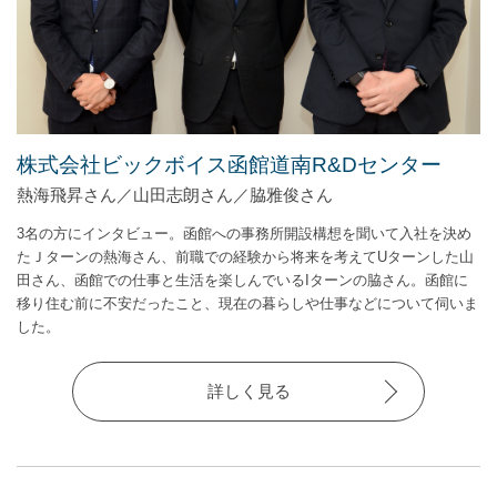
株式会社ビックボイス函館道南R&Dセンター
熱海飛昇さん／山田志朗さん／脇雅俊さん
3名の方にインタビュー。函館への事務所開設構想を聞いて入社を決め
たＪターンの熱海さん、前職での経験から将来を考えてUターンした山
田さん、函館での仕事と生活を楽しんでいるIターンの脇さん。函館に
移り住む前に不安だったこと、現在の暮らしや仕事などについて伺いま
した。
詳しく見る