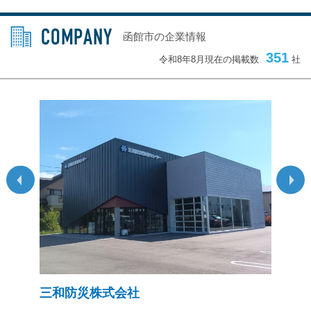
函館市の企業情報
351
令和8年8月現在の掲載数
社
三和防災株式会社
函