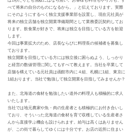
は1秒たりとも無駄にはなら無い。お客様も料理もやり方も、す
べて将来の自分のものになるから。」と伝えております。実際
にそのようにするべく独立支援事業部を設置し、現在元社員が
将来の独立店舗を独立開業準備期間として業務委託契約してお
ります。飲食業が好きで、将来は独立を目指している方を歓迎
します。
今回は事業拡大のため、店長ならびに料理長の候補者を募集し
ております。
独立開業を目指している方には独立後に困らぬよう、しっかり
と経営の数値管理に関してもすべて教えます。当社を卒業して
店舗を構えている元社員は函館市内に４組、札幌に1組、東京に
1組おります。当社で勉強して独立開業を目指してみませんか？
また、北海道の食材を勉強したい道外の料理人も積極的に求人
いたします。
当社では地元農家や魚・肉の生産者とも積極的にお付き合いし
ており、そういった北海道の食材を育て収穫している生産者さ
んから直接学ぶ機会も設けられます。給与は高くはありません
が、この街で暮らしてゆくには十分です。お店の近所に住まい