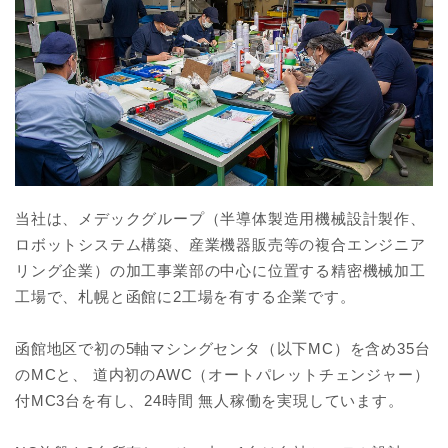
当社は、メデックグループ（半導体製造用機械設計製作、
ロボットシステム構築、産業機器販売等の複合エンジニア
リング企業）の加工事業部の中心に位置する精密機械加工
工場で、札幌と函館に2工場を有する企業です。
函館地区で初の5軸マシングセンタ（以下MC）を含め35台
のMCと、 道内初のAWC（オートパレットチェンジャー）
付MC3台を有し、24時間 無人稼働を実現しています。