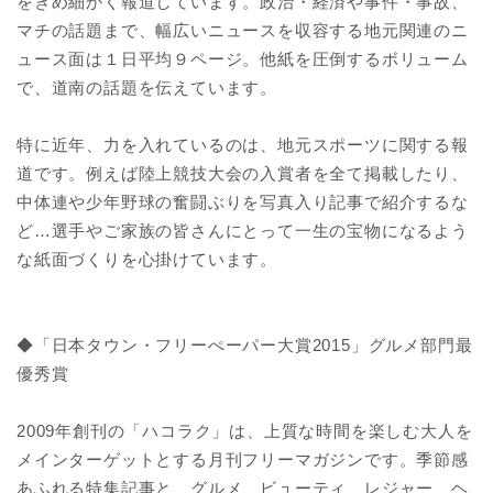
をきめ細かく報道しています。政治・経済や事件・事故、
マチの話題まで、幅広いニュースを収容する地元関連のニ
ュース面は１日平均９ページ。他紙を圧倒するボリューム
で、道南の話題を伝えています。
特に近年、力を入れているのは、地元スポーツに関する報
道です。例えば陸上競技大会の入賞者を全て掲載したり、
中体連や少年野球の奮闘ぶりを写真入り記事で紹介するな
ど…選手やご家族の皆さんにとって一生の宝物になるよう
な紙面づくりを心掛けています。
◆「日本タウン・フリーぺーパー大賞2015」グルメ部門最
優秀賞
2009年創刊の「ハコラク」は、上質な時間を楽しむ大人を
メインターゲットとする月刊フリーマガジンです。季節感
あふれる特集記事と、グルメ、ビューティ、レジャー、ヘ