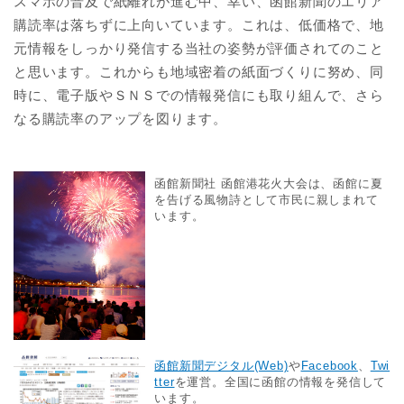
スマホの普及で紙離れが進む中、幸い、函館新聞のエリア
購読率は落ちずに上向いています。これは、低価格で、地
元情報をしっかり発信する当社の姿勢が評価されてのこと
と思います。これからも地域密着の紙面づくりに努め、同
時に、電子版やＳＮＳでの情報発信にも取り組んで、さら
なる購読率のアップを図ります。
函館新聞社 函館港花火大会は、函館に夏
を告げる風物詩として市民に親しまれて
います。
函館新聞デジタル(Web)
や
Facebook
、
Twi
tter
を運営。全国に函館の情報を発信して
います。