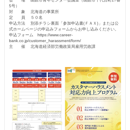
会 場 函館市青年センター会議室（函館市千代台町27番
5号）
対 象 北海道の事業所
定 員 ５０名
申込方法 別添チラシ裏面「参加申込書(ＦＡＸ)」または公
式ホームページの申込みフォームからお申し込みください。
申込フォーム
https://www.career-
bank.co.jp/customer_harassment/form/
主 催 北海道経済部労働政策局雇用労政課