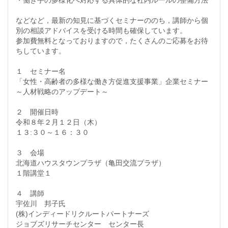
・働き手の多様化へ対応する具体的な社内ルールの整備方法
などなど，最新の知見に基づくセミナーののち，講師から個
別の相談アドバイスを受ける時間も確保しています。
参加費無料となっておりますので，たくさんのご応募をお待
ちしています。
１ セミナー名
「女性・高齢者の多様な働き方促進支援事業」企業セミナー
～人材戦略のアップデート～
２ 開催日時
令和８年２月１２日（木）
１３:３０～１６：３０
３ 会場
北海道ハウスタウンプラザ（亀田交流プラザ）
１階講堂１
４ 講師
宇佐川 邦子氏
(株)インディードリクルートパートナーズ
ジョブズリサーチセンター センター長