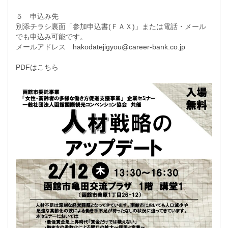
５ 申込み先
別添チラシ裏面「参加申込書(ＦＡＸ)」または電話・メール
でも申込み可能です。
メールアドレス
hakodatejigyou@career-bank.co.jp
PDFはこちら